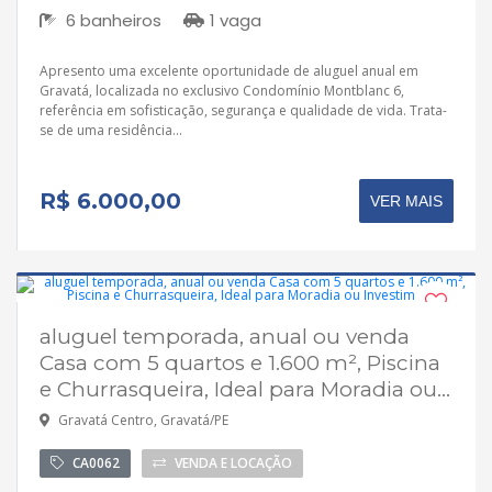
6 banheiros
1 vaga
Apresento uma excelente oportunidade de aluguel anual em
Gravatá, localizada no exclusivo Condomínio Montblanc 6,
referência em sofisticação, segurança e qualidade de vida. Trata-
se de uma residência...
R$ 6.000,00
VER MAIS
aluguel temporada, anual ou venda
Disponível
Casa com 5 quartos e 1.600 m², Piscina
Aceita financiamento
e Churrasqueira, Ideal para Moradia ou...
Gravatá Centro, Gravatá/PE
CA0062
VENDA E LOCAÇÃO