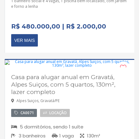
1 banheiro social e 4 vagas, 1 piscina bem localizado, com jardim
e forno a lenha
R$ 480.000,00 | R$ 2.000,00
VER MAIS
Casa para alugar anual em Gravatá,
Disponível
Alpes Suiços, com 5 quartos, 130m²,
lazer completo
Alpes Suiços, Gravatá/PE
CA0071
LOCAÇÃO
5 dormitórios, sendo 1 suíte
3 banheiros
1 vaga
130m²