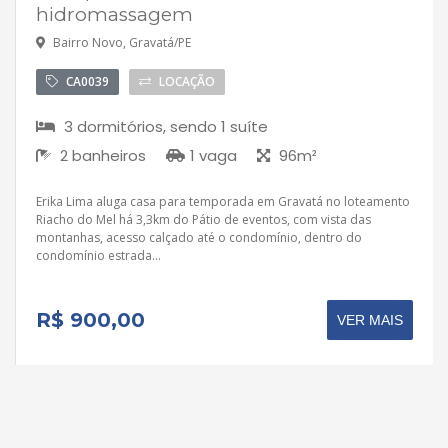
hidromassagem
Bairro Novo, Gravatá/PE
CA0039
LOCAÇÃO
3 dormitórios, sendo 1 suíte
2 banheiros
1 vaga
96m²
Erika Lima aluga casa para temporada em Gravatá no loteamento
Riacho do Mel há 3,3km do Pátio de eventos, com vista das
montanhas, acesso calçado até o condomínio, dentro do
condomínio estrada...
R$ 900,00
VER MAIS