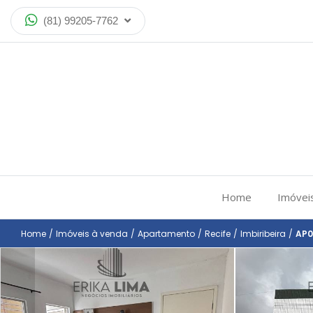
(81) 99205-7762
Home
Imóvei
Home
/
Imóveis à venda
/
Apartamento
/
Recife
/
Imbiribeira
/
AP0