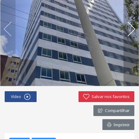
Negocie seu imóvel
Imóveis favoritos
Contato
Salvar nos favoritos
Vídeo
Compartilhar
Imprimir