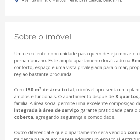
Avenida Ministro Marcos Freire, Casa Caiada, Olinda / PE
Sobre o imóvel
Uma excelente oportunidade para quem deseja morar ou in
pernambucano. Este amplo apartamento localizado na
Bei
conforto, espaço e uma vista privilegiada para o mar, pro
região bastante procurada.
Com
150 m² de área total
, o imóvel apresenta uma plan
amplos e funcionais. O apartamento dispõe de
3 quartos,
família. A área social permite uma excelente composição 
integrada à área de serviço
garante praticidade para o 
coberta
, agregando segurança e comodidade.
Outro diferencial é que o apartamento será vendido
com 
mudança para quem deseja adquirir um espaço já estrutura