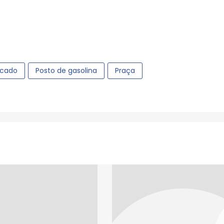
cado
Posto de gasolina
Praça