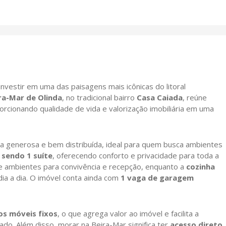
vestir em uma das paisagens mais icônicas do litoral
ra-Mar de Olinda
, no tradicional bairro
Casa Caiada
, reúne
porcionando qualidade de vida e valorização imobiliária em uma
ta generosa e bem distribuída, ideal para quem busca ambientes
 sendo 1 suíte
, oferecendo conforto e privacidade para toda a
de ambientes para convivência e recepção, enquanto a
cozinha
dia a dia. O imóvel conta ainda com
1 vaga de garagem
os móveis fixos
, o que agrega valor ao imóvel e facilita a
do. Além disso, morar na Beira-Mar significa ter
acesso direto