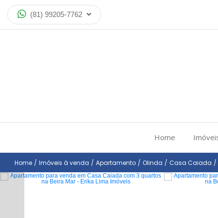
(81) 99205-7762
Home
Imóvei
Home
/
Imóveis à venda
/
Apartamento
/
Olinda
/
Casa Caiada
/