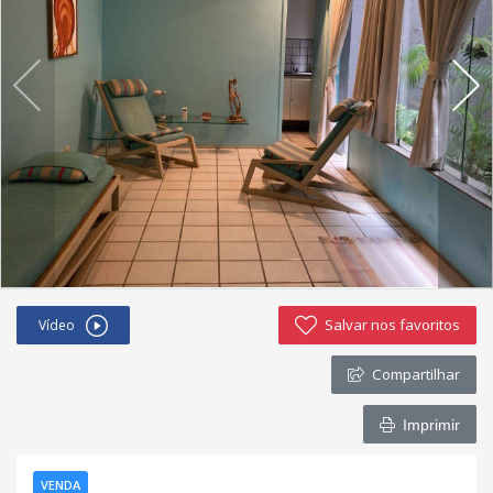
Negocie seu imóvel
Imóveis favoritos
Contato
Salvar nos favoritos
Vídeo
Compartilhar
Imprimir
VENDA