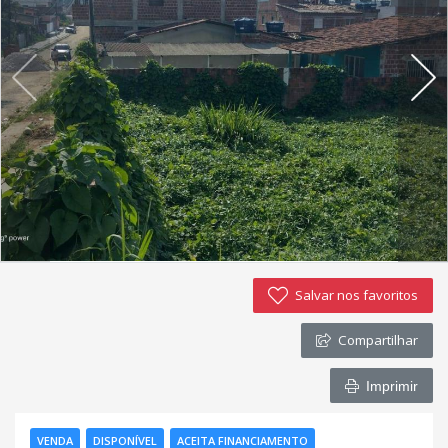
Negocie seu imóvel
Imóveis favoritos
Contato
Salvar nos favoritos
Compartilhar
Imprimir
VENDA
DISPONÍVEL
ACEITA FINANCIAMENTO