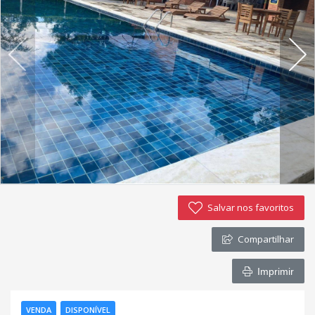
Negocie seu imóvel
Imóveis favoritos
Contato
Salvar nos favoritos
Compartilhar
Imprimir
VENDA
DISPONÍVEL