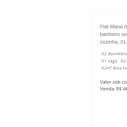
Flat Mana 0
banheiro soc
cozinha, 01
02 dormitóri
01 vaga
62.
62m² área to
Valor sob c
Venda: R$ 6