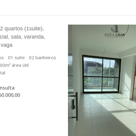
2 quartos (1suite),
ial, sala, varanda,
 vaga
os
01 suíte
02 banheiros
00m² área útil
tal
onsulta
60.000,00