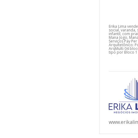
Erika Lima vend
social, varanda,
infantil, com pr
Mana Jogo, Mana 
Serviços Pay Per
Arquitetônico: P
ArqMulti 04 bl
tipo por Bloco 1
www.erikali