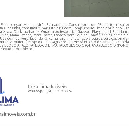
e Flat no resort Mana padrão Pernambuco Construtora com 02 quartos (1 suíte)
 sala, cozinha, com uma super estrutura com Complexo aquático por bloco Pisc
aia e raia ,Deck molhados, Quadra poliesportica Gazebo, Playground, Solarium,
Kids, Mana Fitness, Restaurante, Espaço para Loja de Conveniência,Controle 
 Use com delivery: lavanderia, camareira, manutenção e outros serviços on de
ontual Arquitetos Projeto de Paisagismo: Luiz Vieira Projeto de ambientação d
ocos BLOCO A (ALOHA) BLOCO B (MAHALO) BLOCO C (OHANA) BLOCO D (PONO)
 elevador por bloco.
Erika Lima Imóveis
WhatsApp: (81) 99205-7762
maimoveis.com.br